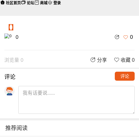
社区首页
论坛
商城
登录
【】
0
0
浏览量 0
分享
收藏 0
评论
评论
推荐阅读