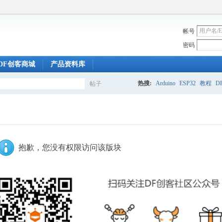
帐号
密码
DF创客商城
产品资料库
热搜:
Arduino
ESP32
教程
DF
帖子
搜
索
抱歉，您没有权限访问该版块