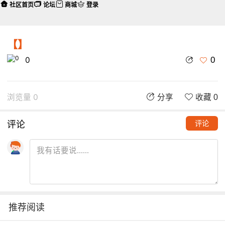
社区首页
论坛
商城
登录
【】
0
0
浏览量 0
分享
收藏 0
评论
评论
推荐阅读