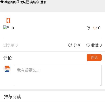
社区首页
论坛
商城
登录
【】
0
0
浏览量 0
分享
收藏 0
评论
评论
推荐阅读