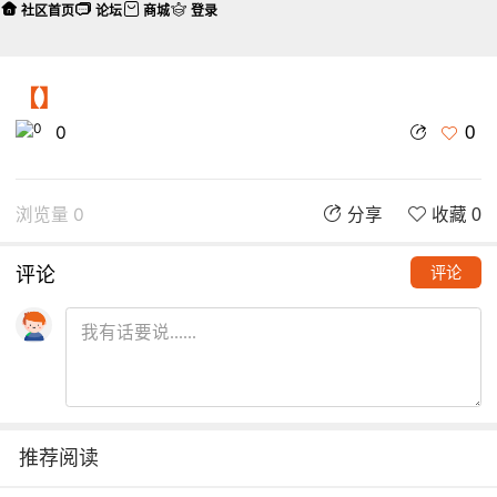
社区首页
论坛
商城
登录
【】
0
0
浏览量 0
分享
收藏 0
评论
评论
推荐阅读