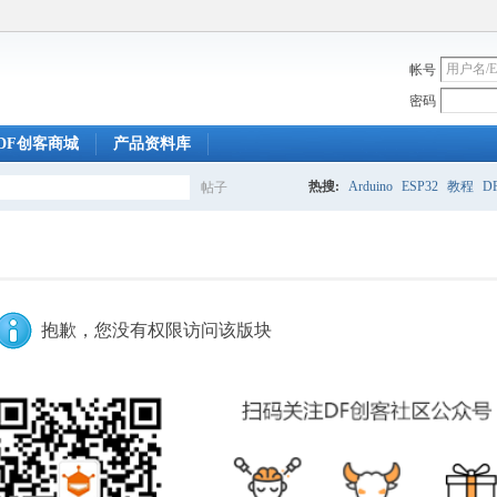
帐号
密码
DF创客商城
产品资料库
热搜:
Arduino
ESP32
教程
DF
帖子
搜
索
抱歉，您没有权限访问该版块