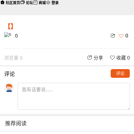
社区首页
论坛
商城
登录
【】
0
0
浏览量 0
分享
收藏 0
评论
评论
推荐阅读