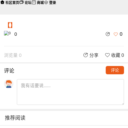
社区首页
论坛
商城
登录
【】
0
0
浏览量 0
分享
收藏 0
评论
评论
推荐阅读