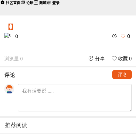
社区首页
论坛
商城
登录
【】
0
0
浏览量 0
分享
收藏 0
评论
评论
推荐阅读