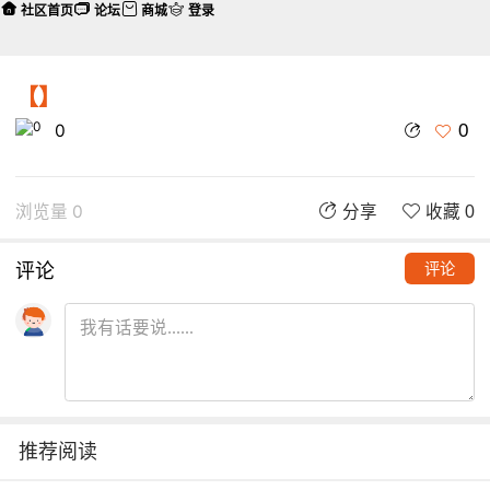
社区首页
论坛
商城
登录
【】
0
0
浏览量 0
分享
收藏 0
评论
评论
推荐阅读