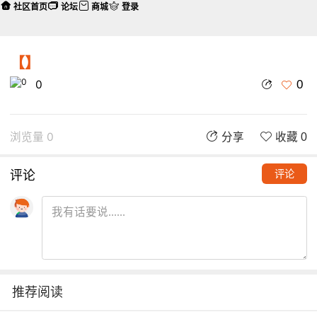
社区首页
论坛
商城
登录
【】
0
0
浏览量 0
分享
收藏 0
评论
评论
推荐阅读