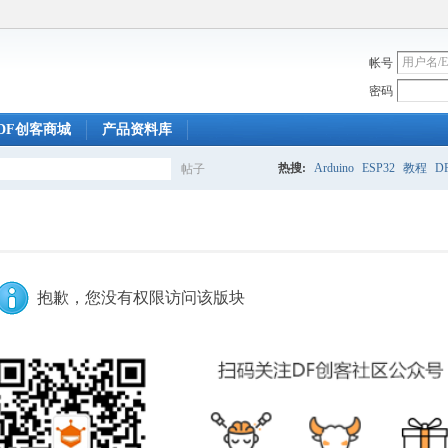
帐号
密码
DF创客商城
产品资料库
热搜:
Arduino
ESP32
教程
DF
帖子
搜
索
抱歉，您没有权限访问该版块