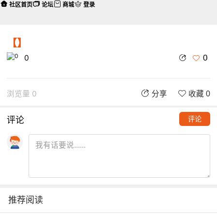
社区首页
论坛
商城
登录
【】
0
0
浏览量 0
分享
收藏 0
评论
评论
推荐阅读