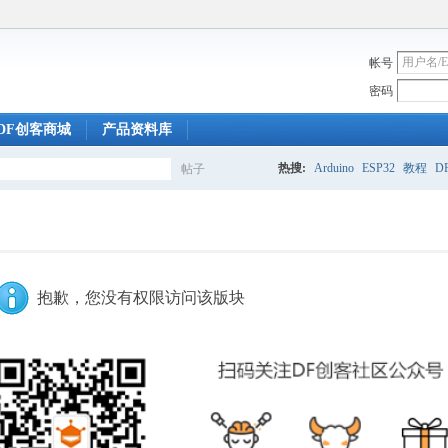
帐号
密码
DF创客商城
产品资料库
热搜:
Arduino
ESP32
教程
DF
帖子
搜
索
抱歉，您没有权限访问该版块