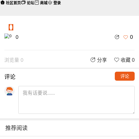
社区首页
论坛
商城
登录
【】
0
0
浏览量 0
分享
收藏 0
评论
评论
推荐阅读