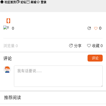
社区首页
论坛
商城
登录
【】
0
0
浏览量 0
分享
收藏 0
评论
评论
推荐阅读