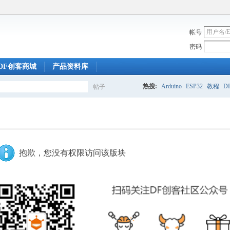
帐号
密码
DF创客商城
产品资料库
热搜:
Arduino
ESP32
教程
DF
帖子
搜
索
抱歉，您没有权限访问该版块