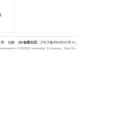
微博
|
优酷
|
DF创客社区
(
沪ICP备09038501号-4
)
Processed in 0.020302 second(s), 12 queries , Gzip On.