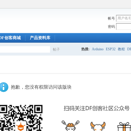
帐号
密码
DF创客商城
产品资料库
热搜:
Arduino
ESP32
教程
DF
帖子
搜
索
抱歉，您没有权限访问该版块