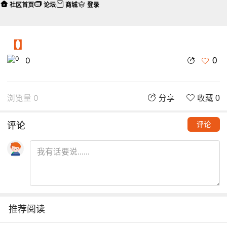
社区首页
论坛
商城
登录
【】
0
0
浏览量 0
分享
收藏 0
评论
评论
推荐阅读