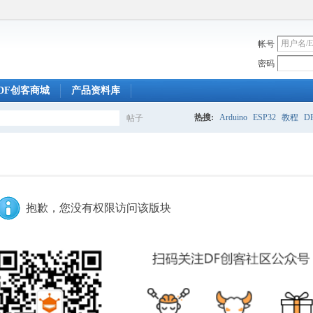
帐号
密码
DF创客商城
产品资料库
热搜:
Arduino
ESP32
教程
DF
帖子
搜
索
抱歉，您没有权限访问该版块