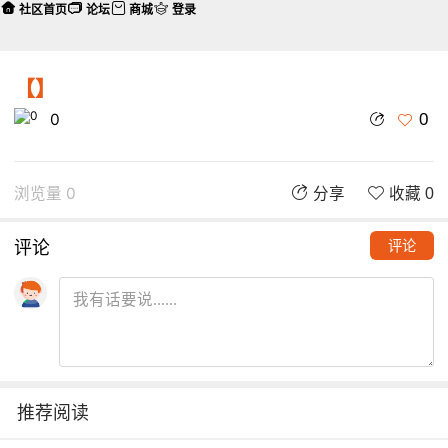
社区首页
论坛
商城
登录
【】
0
0
浏览量 0
分享
收藏 0
评论
评论
推荐阅读