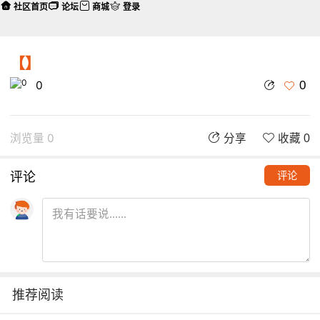
社区首页
论坛
商城
登录
【】
0
0
浏览量 0
分享
收藏 0
评论
评论
推荐阅读