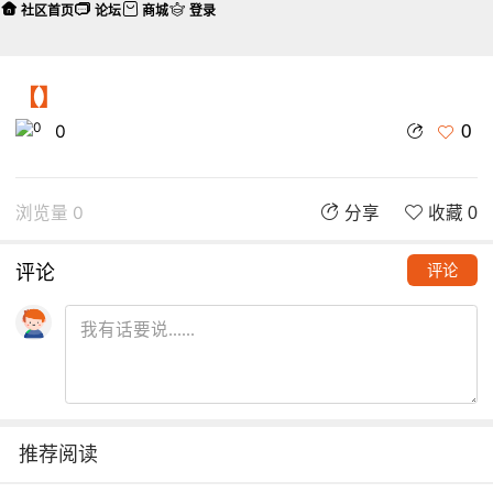
社区首页
论坛
商城
登录
【】
0
0
浏览量 0
分享
收藏 0
评论
评论
推荐阅读