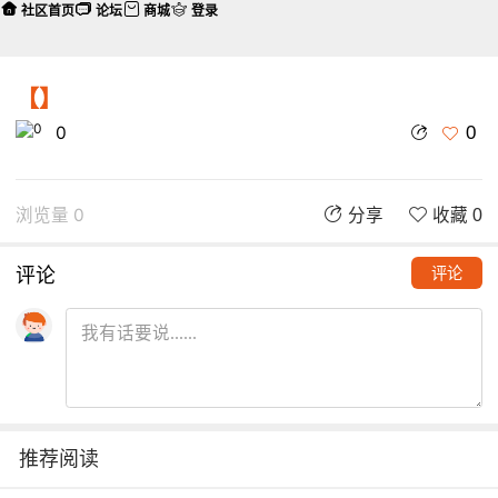
社区首页
论坛
商城
登录
【】
0
0
浏览量 0
分享
收藏 0
评论
评论
推荐阅读