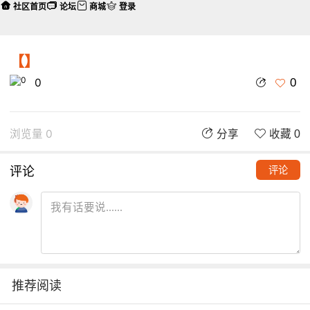
社区首页
论坛
商城
登录
【】
0
0
浏览量 0
分享
收藏 0
评论
评论
推荐阅读