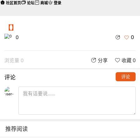
社区首页
论坛
商城
登录
【】
0
0
浏览量 0
分享
收藏 0
评论
评论
推荐阅读