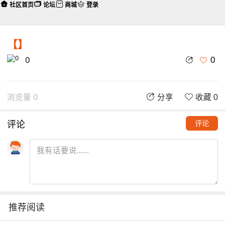
社区首页
论坛
商城
登录
【】
0
0
浏览量 0
分享
收藏 0
评论
评论
推荐阅读