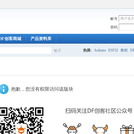
帐号
密码
DF创客商城
产品资料库
热搜:
Arduino
ESP32
教程
DF
帖子
搜
索
抱歉，您没有权限访问该版块