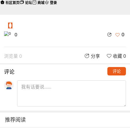
社区首页
论坛
商城
登录
【】
0
0
浏览量 0
分享
收藏 0
评论
评论
推荐阅读