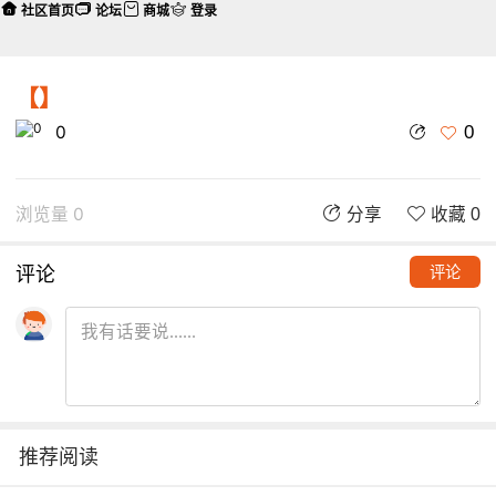
社区首页
论坛
商城
登录
【】
0
0
浏览量 0
分享
收藏 0
评论
评论
推荐阅读