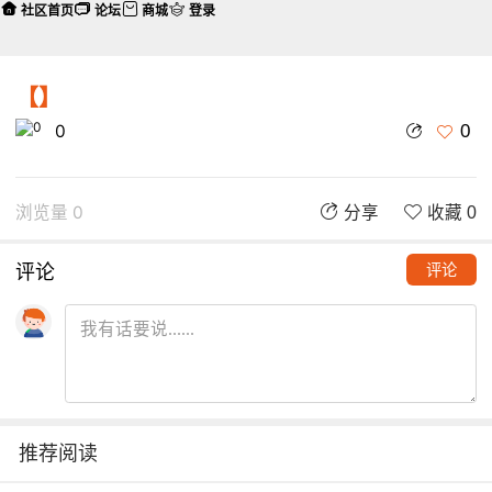
社区首页
论坛
商城
登录
【】
0
0
浏览量 0
分享
收藏 0
评论
评论
推荐阅读