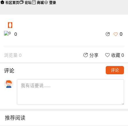
社区首页
论坛
商城
登录
【】
0
0
浏览量 0
分享
收藏 0
评论
评论
推荐阅读