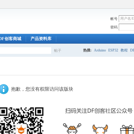
帐号
密码
DF创客商城
产品资料库
热搜:
Arduino
ESP32
教程
DF
帖子
搜
索
抱歉，您没有权限访问该版块