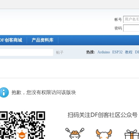
帐号
密码
DF创客商城
产品资料库
热搜:
Arduino
ESP32
教程
DF
帖子
搜
索
抱歉，您没有权限访问该版块