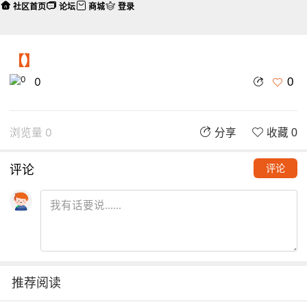
社区首页
论坛
商城
登录
【】
0
0
浏览量 0
分享
收藏 0
评论
评论
推荐阅读