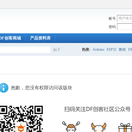
帐号
密码
DF创客商城
产品资料库
热搜:
Arduino
ESP32
教程
DF
帖子
搜
索
抱歉，您没有权限访问该版块