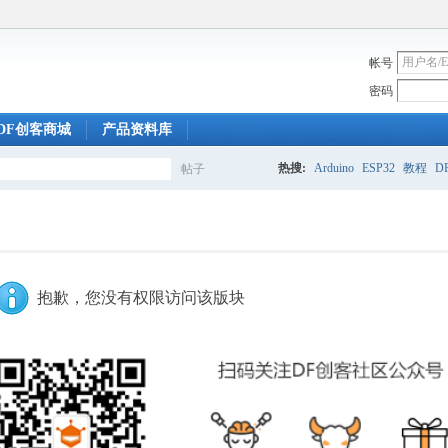
帐号
密码
DF创客商城
产品资料库
热搜:
Arduino
ESP32
教程
DF
帖子
搜
索
抱歉，您没有权限访问该版块