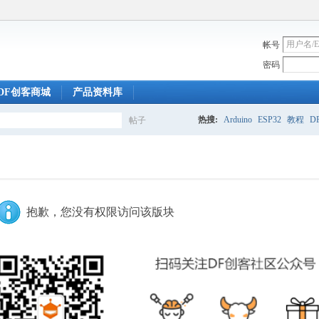
帐号
密码
DF创客商城
产品资料库
热搜:
Arduino
ESP32
教程
DF
帖子
搜
索
抱歉，您没有权限访问该版块