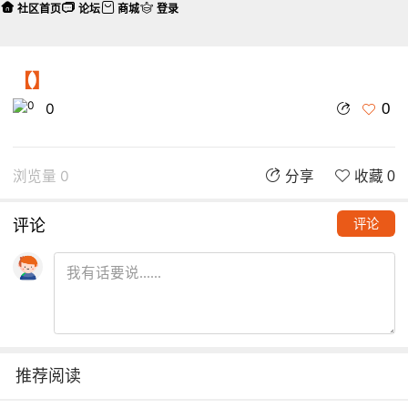
社区首页
论坛
商城
登录
【】
0
0
浏览量 0
分享
收藏 0
评论
评论
推荐阅读