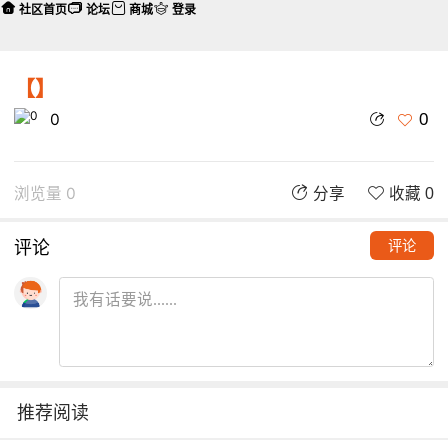
社区首页
论坛
商城
登录
【】
0
0
浏览量 0
分享
收藏 0
评论
评论
推荐阅读