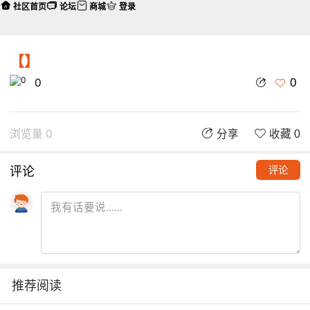
社区首页
论坛
商城
登录
【】
0
0
浏览量 0
分享
收藏 0
评论
评论
推荐阅读