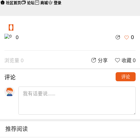
社区首页
论坛
商城
登录
【】
0
0
浏览量 0
分享
收藏 0
评论
评论
推荐阅读