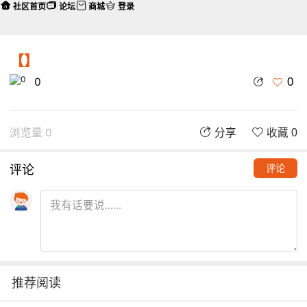
社区首页
论坛
商城
登录
【】
0
0
浏览量 0
分享
收藏 0
评论
评论
推荐阅读