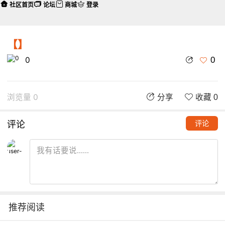
社区首页
论坛
商城
登录
【】
0
0
浏览量 0
分享
收藏 0
评论
评论
推荐阅读