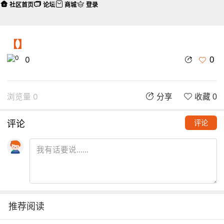
社区首页
论坛
商城
登录
【】
0
0
浏览量 0
分享
收藏 0
评论
评论
推荐阅读