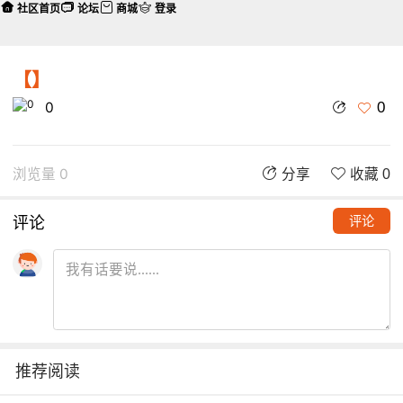
社区首页
论坛
商城
登录
【】
0
0
浏览量 0
分享
收藏 0
评论
评论
推荐阅读