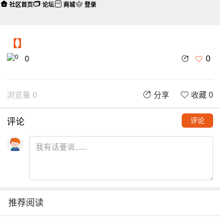
社区首页
论坛
商城
登录
【】
0
0
浏览量 0
分享
收藏 0
评论
评论
推荐阅读