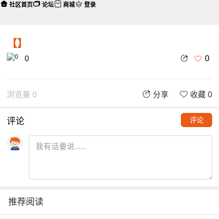
社区首页
论坛
商城
登录
【】
0
0
浏览量 0
分享
收藏 0
评论
评论
推荐阅读