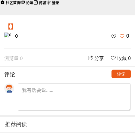
社区首页
论坛
商城
登录
【】
0
0
浏览量 0
分享
收藏 0
评论
评论
推荐阅读