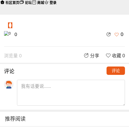
社区首页
论坛
商城
登录
【】
0
0
浏览量 0
分享
收藏 0
评论
评论
推荐阅读